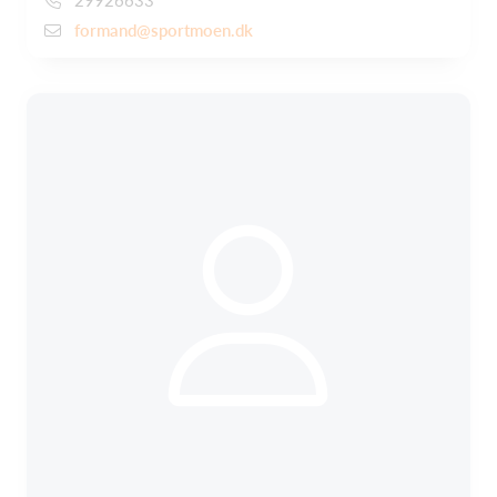
29926633
formand@sportmoen.dk