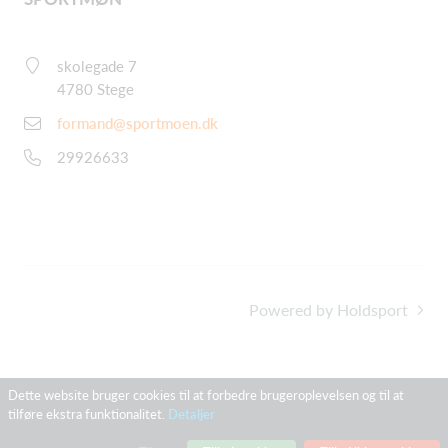
skolegade 7
4780 Stege
formand@sportmoen.dk
29926633
Powered by Holdsport
Dette website bruger cookies til at forbedre brugeroplevelsen og til at
tilføre ekstra funktionalitet.
Detaljer