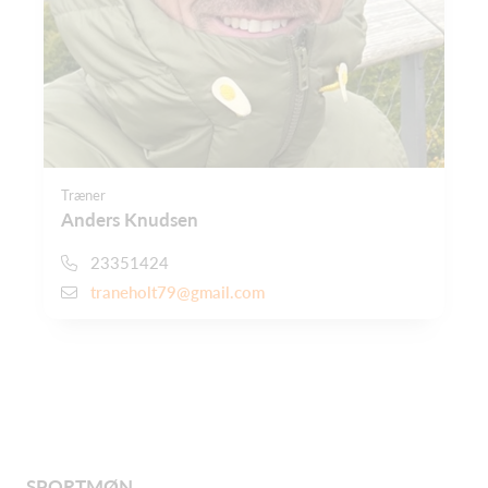
Træner
Anders Knudsen
23351424
traneholt79@gmail.com
SPORTMØN