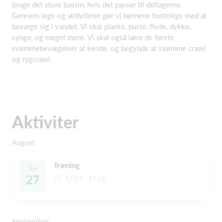
bruge det store bassin, hvis det passer til deltagerne.
Gennem lege og aktiviteter gør vi børnene fortrolige med at
bevæge sig i vandet. Vi skal plaske, puste, flyde, dykke,
synge, og meget mere. Vi skal også lære de første
svømmebevægelser at kende, og begynde at svømme crawl
og rygcrawl.
Aktiviter
August
Træning
Tor
27
17:15 - 17:55
September